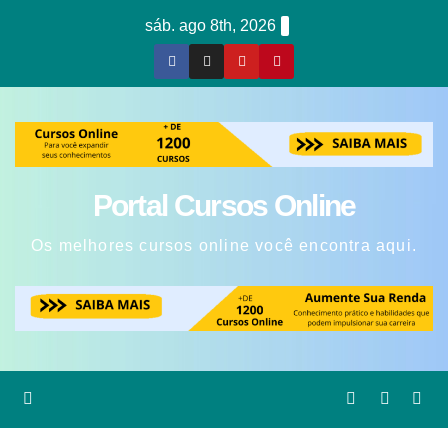
Skip
sáb. ago 8th, 2026
to
content
Portal Cursos Online
Os melhores cursos online você encontra aqui.