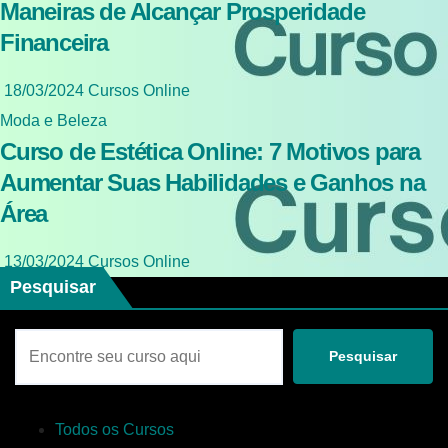
Maneiras de Alcançar Prosperidade
Financeira
18/03/2024
Cursos Online
Moda e Beleza
Curso de Estética Online: 7 Motivos para
Aumentar Suas Habilidades e Ganhos na
Área
13/03/2024
Cursos Online
Pesquisar
Pesquisar
Todos os Cursos