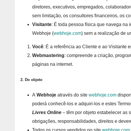
diretores, executivos, empregados, colaboradore
sem limitação, os consultores financeiros, os co
Visitante
: É toda pessoa física que navega na 
Webhoje (
webhoje.com
) sem a realização de u
Você
: É a referência ao Cliente e ao Visitante 
Webmastering
: compreende a criação, program
páginas na internet.
2.
Do objeto
A
Webhoje
através do site
webhoje.com
disponi
poderá conhecê-los e adquiri-los e estes Term
Livres Online
– têm por objeto estabelecer as
obrigações, responsabilidades, direitos e dever
Todos os cursos vendidos no site
webhoje.com