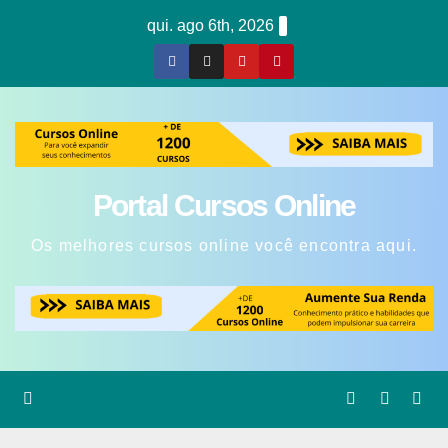
Skip
qui. ago 6th, 2026
to
content
Portal Cursos Online
Os melhores cursos online você encontra aqui.