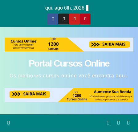
Skip
qui. ago 6th, 2026
to
content
Portal Cursos Online
Os melhores cursos online você encontra aqui.